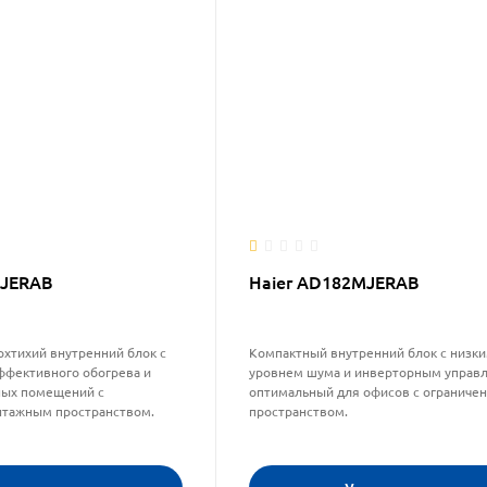
MJERAB
Haier AD182MJERAB
рхтихий внутренний блок с
Компактный внутренний блок с низк
ффективного обогрева и
уровнем шума и инверторным управ
ных помещений с
оптимальный для офисов с ограниче
нтажным пространством.
пространством.