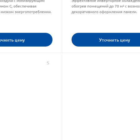
 воздуха с ионизирующим
Эффективное инверторное охлажден
ином С, обеспечивая
обогрев помещений до 70 м² с возм
 низком энергопотреблении.
декоративного оформления панели.
очнить цену
Уточнить цену