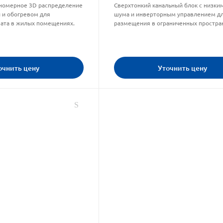
номерное 3D распределение
Сверхтонкий канальный блок с низки
й и обогревом для
шума и инверторным управлением д
ата в жилых помещениях.
размещения в ограниченных простран
очнить цену
Уточнить цену