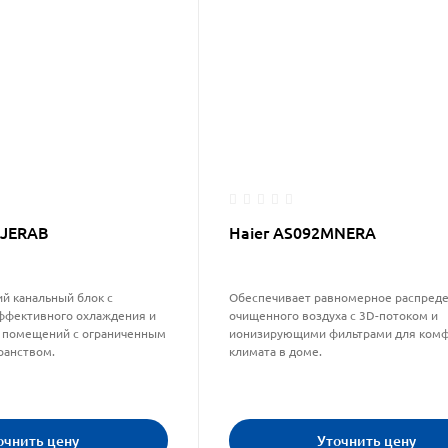
MJERAB
Haier AS092MNERA
й канальный блок с
Обеспечивает равномерное распред
ффективного охлаждения и
очищенного воздуха с 3D-потоком и
 помещений с ограниченным
ионизирующими фильтрами для ком
ранством.
климата в доме.
очнить цену
Уточнить цену