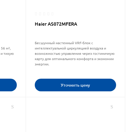
Haier AS072MFERA
Бесшумный настенный VRF-блок с
56 м²,
интеллектуальной циркуляцией воздуха и
 и тихую
возможностью управления через гостиничную
карту для оптимального комфорта и экономии
энергии.
Уточнить цену