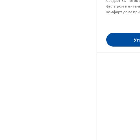
Создает 3D поток
фильтром и витам
комфорт дома при
Ут