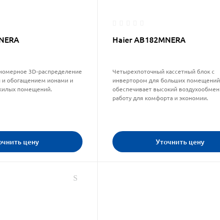
MNERA
Haier AB182MNERA
номерное 3D-распределение
Четырехпоточный кассетный блок с
й и обогащением ионами и
инвертором для больших помещений 
жилых помещений.
обеспечивает высокий воздухообмен
работу для комфорта и экономии.
очнить цену
Уточнить цену