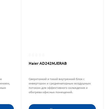
Haier AD242MJERAB
им
Сверхтонкий и тихий внутренний блок с
лением,
инвертором и средненапорным воздушным
нным
потоком для эффективного охлаждения и
обогрева офисных помещений.