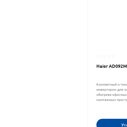
Haier AD092
Компактный и тихи
инвертором для э
обогрева офисных
монтажным прост
Ут