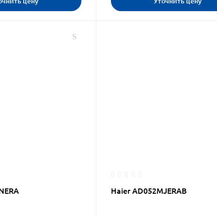
очнить цену
Уточнить цену
MNERA
Haier AD052MJERAB