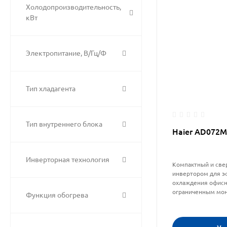
Холодопроизводительность,
кВт
Электропитание, В/Гц/Ф
Тип хладагента
Тип внутреннего блока
Haier AD072
Инверторная технология
Компактный и све
инвертором для э
охлаждения офис
ограниченным мо
Функция обогрева