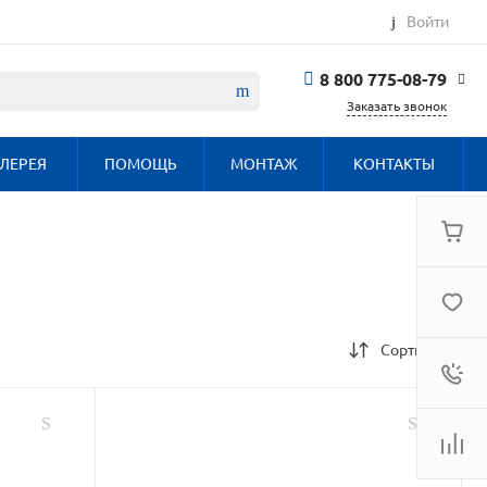
Войти
8 800 775-08-79
Заказать звонок
8 800 775-08-79
ЛЕРЕЯ
ПОМОЩЬ
МОНТАЖ
КОНТАКТЫ
г. Москва, БЦ
Вятский, ул.
Вятская д.70, офис
715
Пн-Пт: 9:30-18:00
Cб-Вс: Выходной
info@haier.com.ru
Сортировка