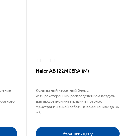
Haier AB122MCERA (M)
еление
Компактный кассетный блок с
четырехсторонним распределением воздуха
фортного
для аккуратной интеграции в потолок
Армстронг и тихой работы в помещениях до 36
м².
Уточнить цену