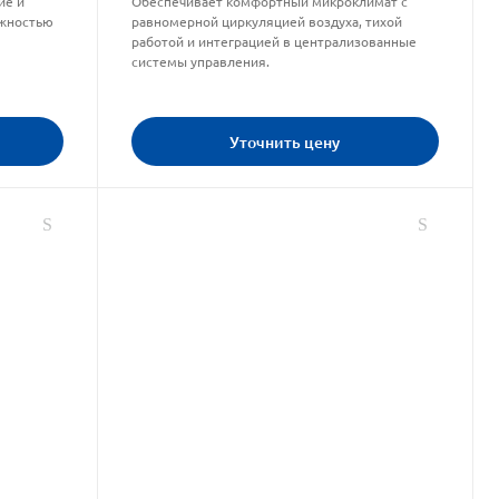
ие и
Обеспечивает комфортный микроклимат с
ожностью
равномерной циркуляцией воздуха, тихой
работой и интеграцией в централизованные
системы управления.
Уточнить цену