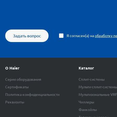
Задать вопрос
Я согласен(а) на
обработку п
О Haier
Каталог
Серии оборудования
Сплит-системы
Сертификаты
Мульти-сплит-систем
Политика конфиденциальности
Мультизональные VR
Реквизиты
Чиллеры
Фанкойлы