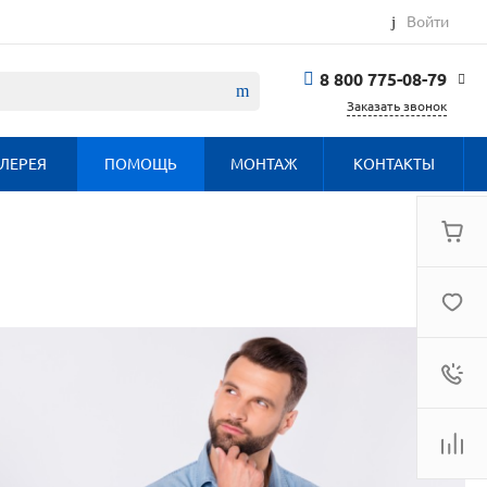
Войти
8 800 775-08-79
Заказать звонок
8 800 775-08-79
ЛЕРЕЯ
ПОМОЩЬ
МОНТАЖ
КОНТАКТЫ
г. Москва, БЦ
Вятский, ул.
Вятская д.70, офис
715
Пн-Пт: 9:30-18:00
Cб-Вс: Выходной
info@haier.com.ru