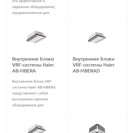
это эффективное и
надежное оборудование,
предназначенное для
использования в системах
вентиляции, отопления и
кондиционирования
воздуха. Они обладают
высокой
производительностью и
мощностью, что позволяет
Внутренние блоки
Внутренние блоки
равномерно распределять
VRF-системы Haier
VRF-системы Haier
температуру и
AB-MBERA
AB-MBERAD
обеспечивать комфортный
микроклимат в помещении.
Внутренние блоки VRF-
Благодаря современному
системы Haier AB-MBERA
дизайну и компактным
представляют собой
размерам, внутренние
высококачественное
блоки легко интегрируются
оборудование для
в интерьер и не занимают
кондиционирования
много места. Они также
воздуха в помещениях. Эти
оснащены
блоки обладают
интеллектуальной
передовыми технологиями
системой управления,