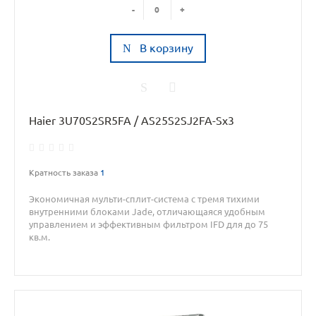
-
+
В корзину
Haier 3U70S2SR5FA / AS25S2SJ2FA-Sx3
Кратность заказа
1
Экономичная мульти-сплит-система с тремя тихими
внутренними блоками Jade, отличающаяся удобным
управлением и эффективным фильтром IFD для до 75
кв.м.