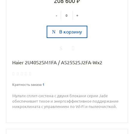
208 600 ₽
-
+
В корзину
Haier 2U40S2SM1FA / AS25S2SJ2FA-Wx2
Кратность заказа
1
Мульти сплит-система с двумя блоками серии Jade
обеспечивает тихое и энергоэффективное поддержание
микроклимата с управлением по Wi-Fi и пылеочисткой.