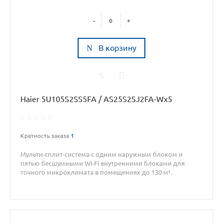
-
+
В корзину
Haier 5U105S2SS5FA / AS25S2SJ2FA-Wx5
Кратность заказа
1
Мульти-сплит-система с одним наружным блоком и
пятью бесшумными Wi-Fi внутренними блоками для
точного микроклимата в помещениях до 130 м².