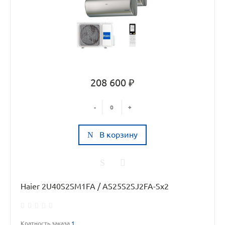
208 600 ₽
-
+
В корзину
Haier 2U40S2SM1FA / AS25S2SJ2FA-Sx2
Кратность заказа
1