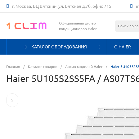
г. Москва, БЦ Вятский, ул. Вятская д.70, офис 715
i
Официальный дилер
кондиционеров Haier
КАТАЛОГ ОБОРУДОВАНИЯ
О HAIER
Главная
/
Каталог товаров
/
Архив моделей Haier
/
Haier 5U105S2S
Haier 5U105S2SS5FA / AS07T