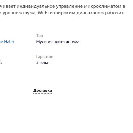
ечивает индивидуальное управление микроклиматом в
м уровнем шума, Wi-Fi и широким диапазоном рабочих
Тип
м Haier
Мульти-сплит-система
Гарантия
x5
3 года
Доставка