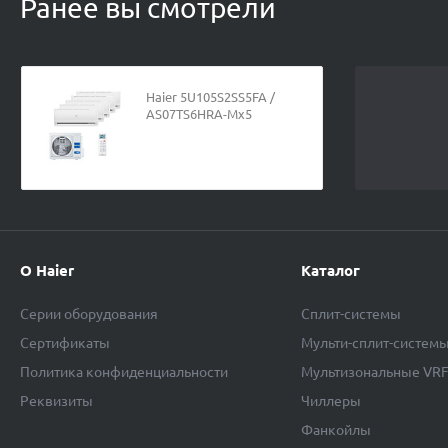
Ранее вы смотрели
Haier 5U105S2SS5FA /
AS07TS6HRA-Mx5
О Haier
Каталог
Серии оборудования
Сплит-системы
Сертификаты
Мульти-сплит-систем
Политика конфиденциальности
Мультизональные VR
Реквизиты
Чиллеры
Фанкойлы