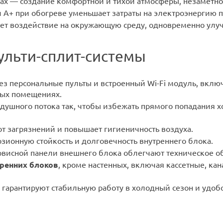
оках — создание комфортной и тихой атмосферы, незаметно
и A+ при обогреве уменьшает затраты на электроэнергию 
ет воздействие на окружающую среду, одновременно улу
льти-сплит-системы
ез персональные пульты и встроенный Wi-Fi модуль, вклю
ных помещениях.
душного потока так, чтобы избежать прямого попадания х
т загрязнений и повышает гигиеничность воздуха.
зионную стойкость и долговечность внутреннего блока.
ервисной панели внешнего блока облегчают техническое о
ренних блоков
, кроме настенных, включая кассетные, к
гарантируют стабильную работу в холодный сезон и удоб