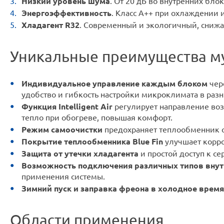
Низкий уровень шума
. От 20 дБ во внутренних бл
Энергоэффективность
. Класс A++ при охлаждении 
Хладагент R32
. Современный и экологичный, снижа
Уникальные преимущества му
Индивидуальное управление каждым блоком
чер
удобство и гибкость настройки микроклимата в раз
Функция Intelligent Air
регулирует направление воз
тепло при обогреве, повышая комфорт.
Режим самоочистки
предохраняет теплообменник о
Покрытие теплообменника Blue Fin
улучшает корро
Защита от утечки хладагента
и простой доступ к с
Возможность подключения различных типов внут
применения системы.
Зимний пуск и заправка фреона в холодное время
Области применения