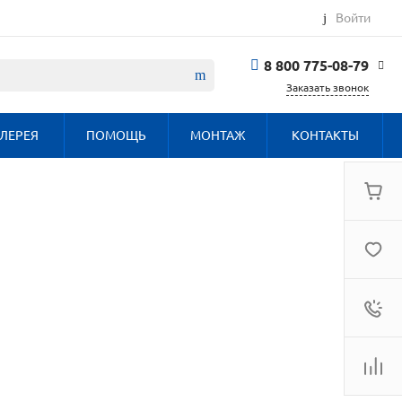
Войти
8 800 775-08-79
Заказать звонок
8 800 775-08-79
ЛЕРЕЯ
ПОМОЩЬ
МОНТАЖ
КОНТАКТЫ
г. Москва, БЦ
Вятский, ул.
Вятская д.70, офис
715
Пн-Пт: 9:30-18:00
Cб-Вс: Выходной
info@haier.com.ru