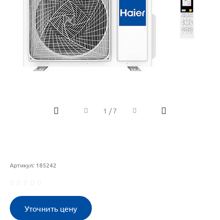
1
/
7
Артикул:
185242
Уточнить цену