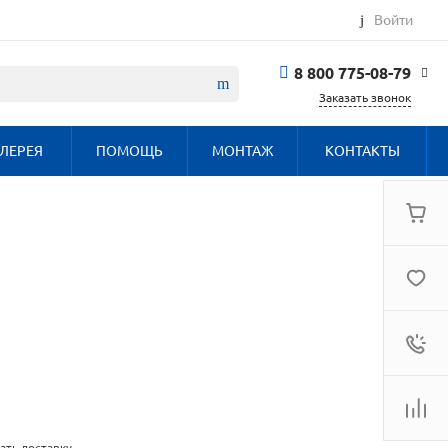
Войти
8 800 775-08-79
Заказать звонок
8 800 775-08-79
ЛЕРЕЯ
ПОМОЩЬ
МОНТАЖ
КОНТАКТЫ
г. Москва, БЦ
Вятский, ул.
Вятская д.70, офис
715
Пн-Пт: 9:30-18:00
Cб-Вс: Выходной
info@haier.com.ru
ать доставку