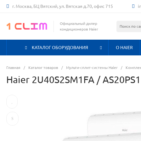
г. Москва, БЦ Вятский, ул. Вятская д.70, офис 715
i
Официальный дилер
кондиционеров Haier
КАТАЛОГ ОБОРУДОВАНИЯ
О HAIER
Главная
/
Каталог товаров
/
Мульти-сплит-системы Haier
/
Комплек
Haier 2U40S2SM1FA / AS20PS