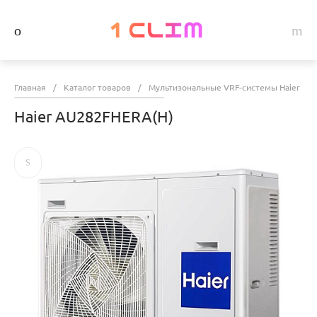
Главная
/
Каталог товаров
/
Мультизональные VRF-системы Haier
/
Haier AU282FHERA(H)