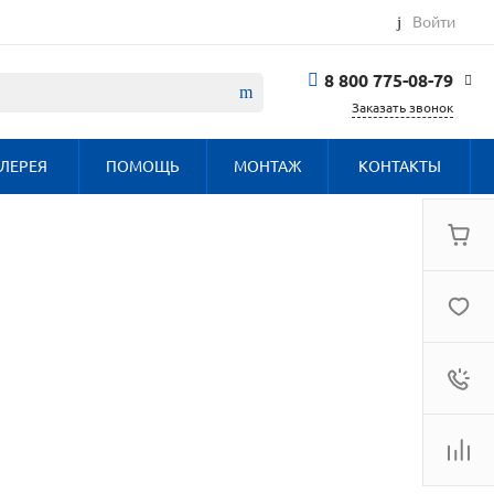
Войти
8 800 775-08-79
Заказать звонок
8 800 775-08-79
ЛЕРЕЯ
ПОМОЩЬ
МОНТАЖ
КОНТАКТЫ
г. Москва, БЦ
Вятский, ул.
Вятская д.70, офис
715
Пн-Пт: 9:30-18:00
Cб-Вс: Выходной
info@haier.com.ru