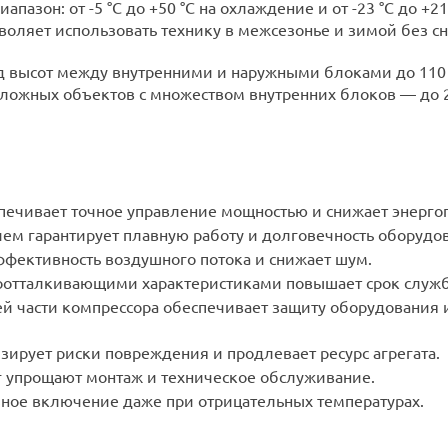
азон: от -5 °C до +50 °C на охлаждение и от -23 °C до +2
воляет использовать технику в межсезонье и зимой без 
ад высот между внутренними и наружными блоками до 110
ложных объектов с множеством внутренних блоков — до 2
и
спечивает точное управление мощностью и снижает энерго
ем гарантирует плавную работу и долговечность оборудо
ффективность воздушного потока и снижает шум.
оотталкивающими характеристиками повышает срок служб
й части компрессора обеспечивает защиту оборудования 
зирует риски повреждения и продлевает ресурс агрегата.
г упрощают монтаж и техническое обслуживание.
зное включение даже при отрицательных температурах.