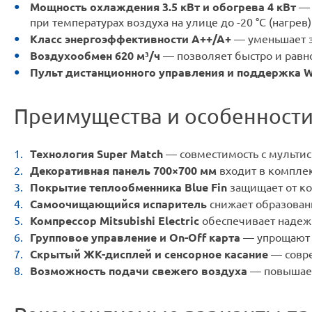
Мощность охлаждения 3.5 кВт и обогрева 4 кВт
— 
при температурах воздуха на улице до -20 °C (нагрев)
Класс энергоэффективности A++/A+
— уменьшает за
Воздухообмен 620 м³/ч
— позволяет быстро и равн
Пульт дистанционного управления и поддержка Wi
Преимущества и особенност
Технология Super Match
— совместимость с мультис
Декоративная панель 700×700 мм
входит в комплек
Покрытие теплообменника Blue Fin
защищает от ко
Самоочищающийся испаритель
снижает образовани
Компрессор Mitsubishi Electric
обеспечивает надежн
Групповое управление и On-Off карта
— упрощают 
Скрытый ЖК-дисплей и сенсорное касание
— совре
Возможность подачи свежего воздуха
— повышает