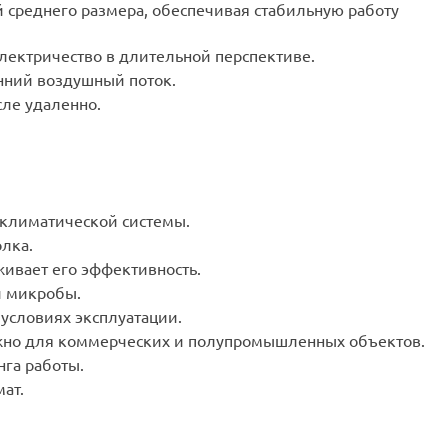
среднего размера, обеспечивая стабильную работу
электричество в длительной перспективе.
нний воздушный поток.
сле удаленно.
 климатической системы.
лка.
живает его эффективность.
и микробы.
условиях эксплуатации.
жно для коммерческих и полупромышленных объектов.
га работы.
ат.