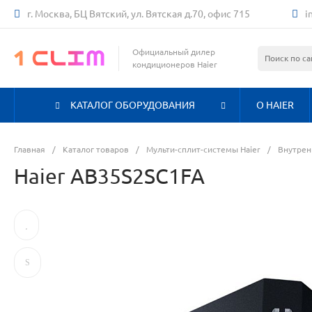
г. Москва, БЦ Вятский, ул. Вятская д.70, офис 715
i
Официальный дилер
кондиционеров Haier
КАТАЛОГ ОБОРУДОВАНИЯ
О HAIER
Главная
/
Каталог товаров
/
Мульти-сплит-системы Haier
/
Внутрен
Haier AB35S2SC1FA