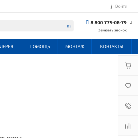
Войти
8 800 775-08-79
Заказать звонок
8 800 775-08-79
ЛЕРЕЯ
ПОМОЩЬ
МОНТАЖ
КОНТАКТЫ
г. Москва, БЦ
Вятский, ул.
Вятская д.70, офис
715
Пн-Пт: 9:30-18:00
Cб-Вс: Выходной
info@haier.com.ru
ать доставку