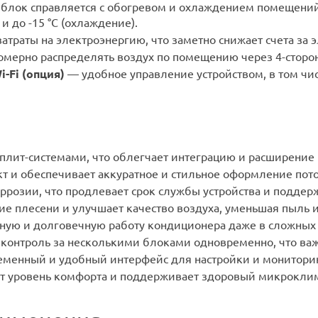
блок справляется с обогревом и охлаждением помещений 
 и до -15 °C (охлаждение).
траты на электроэнергию, что заметно снижает счета за 
омерно распределять воздух по помещению через 4-сторо
-Fi (опция)
— удобное управление устройством, в том чи
и
плит-системами, что облегчает интеграцию и расширение
т и обеспечивает аккуратное и стильное оформление пото
ррозии, что продлевает срок службы устройства и поддер
е плесени и улучшает качество воздуха, уменьшая пыль 
ую и долговечную работу кондиционера даже в сложных 
контроль за несколькими блоками одновременно, что ва
менный и удобный интерфейс для настройки и мониторин
 уровень комфорта и поддерживает здоровый микроклим