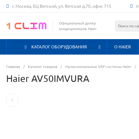
г. Москва, БЦ Вятский, ул. Вятская д.70, офис 715
i
Официальный дилер
кондиционеров Haier
КАТАЛОГ ОБОРУДОВАНИЯ
О HAIER
Главная
/
Каталог товаров
/
Мультизональные VRF-системы Haier
/
Haier AV50IMVURA