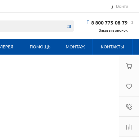
Войти
8 800 775-08-79
Заказать звонок
8 800 775-08-79
ЛЕРЕЯ
ПОМОЩЬ
МОНТАЖ
КОНТАКТЫ
г. Москва, БЦ
Вятский, ул.
Вятская д.70, офис
715
Пн-Пт: 9:30-18:00
Cб-Вс: Выходной
info@haier.com.ru