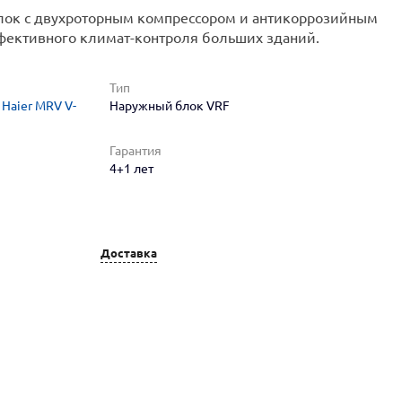
ок с двухроторным компрессором и антикоррозийным
ективного климат-контроля больших зданий.
Тип
Haier MRV V-
Наружный блок VRF
Гарантия
4+1 лет
Доставка